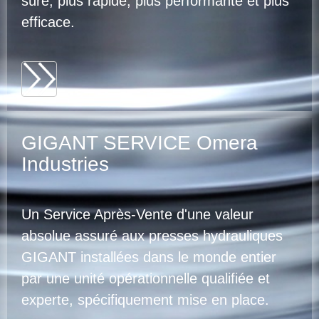
sûre, plus rapide, plus performante et plus
efficace.
GIGANT SERVICE Omera
Industries
Un Service Après-Vente d'une valeur
absolue assuré aux presses hydrauliques
GIGANT installées dans le monde entier
par une unité opérationnelle qualifiée et
experte, spécifiquement mise en place.