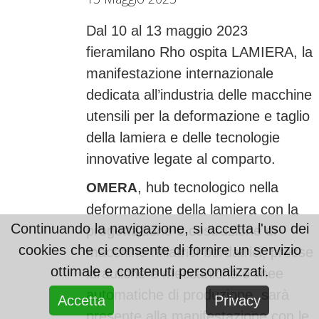
Dal 10 al 13 maggio 2023
fieramilano Rho ospita LAMIERA, la
manifestazione internazionale
dedicata all’industria delle macchine
utensili per la deformazione e taglio
della lamiera e delle tecnologie
innovative legate al comparto.
, hub tecnologico nella
OMERA
deformazione della lamiera con la
Continuando la navigazione, si accetta l'uso dei
progettazione e costruzione di
cookies che ci consente di fornire un servizio
macchine rifilatrici-bordatrici, presse
ottimale e contenuti personalizzati.
idrauliche e meccaniche e linee
automatiche di produzione, sarà
Accetta
Privacy
presente alla manifestazione con le